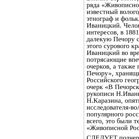
ряда «Живописно
известный волого
этнограф и фоль
Иваницкий. Чело
интересов, в 188
далекую Печору с
этого сурового к
Иваницкий во вр
потрясающие впеч
очерков, а также
Печору», хранящи
Российского геог
очерк «В Печорск
рукописи Н.Иван
Н.Каразина, опя
исследователя-во
популярного росс
всего, это были 
«Живописной Рос
СЛЕДУЕТ подчерк