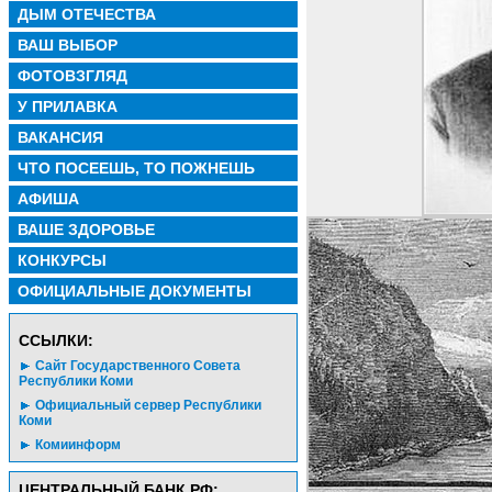
ДЫМ ОТЕЧЕСТВА
ВАШ ВЫБОР
ФОТОВЗГЛЯД
У ПРИЛАВКА
ВАКАНСИЯ
ЧТО ПОСЕЕШЬ, ТО ПОЖНЕШЬ
АФИША
ВАШЕ ЗДОРОВЬЕ
КОНКУРСЫ
ОФИЦИАЛЬНЫЕ ДОКУМЕНТЫ
CСЫЛКИ:
Сайт Государственного Совета
Республики Коми
Официальный сервер Республики
Коми
Комиинформ
ЦЕНТРАЛЬНЫЙ БАНК РФ: