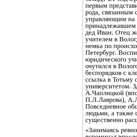
первым представи
рода, связанным 
управляющим на 
принадлежавшем 
дед Иван. Отец ж
учителем в Волог
немка по происхо
Петербург. Воспи
юридического уч
очутился в Волог
беспорядков с к
ссылка в Тотьму 
университетом. 
А.Чаплицкой (вп
П.Л.Лаврова), А.
Повседневное об
людьми, а также 
существенно рас
«Занимаясь ревно
вспоминал впосл