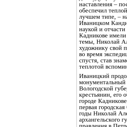
наставления – по
обеспечил теплой
лучшем типе, – н
Иваницком Канди
наукой и отчасти
Кадникове имели
темы, Николай А
художнику свой п
во время экспеди
спустя, став зна
теплотой вспомин
Иваницкий продол
монументальный 
Вологодской губ
крестьянин, его 
городе Кадникове
первая городская
годы Николай Але
архангельского г
правления в Петр