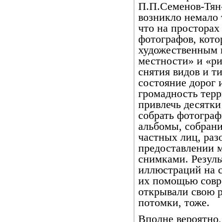
П.П.Семенов-Тян-
возникло немало 
что на просторах
фотографов, кото
художественным 
местности» и «ри
снятия видов и т
состояние дорог 
громадность тер
привлечь десятки
собрать фотограф
альбомы, собран
частных лиц, раз
предоставлении м
снимками. Резуль
иллюстраций на 
их помощью совре
открывали свою р
потомки, тоже.
Вполне вероятно,