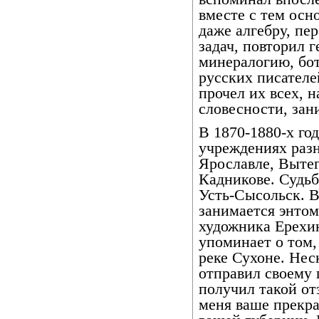
вместе с тем осн
даже алгебру, пе
задач, повторил 
минералогию, бот
русских писателе
прочел их всех, 
словесности, зан
В 1870-1880-х го
учреждениях разн
Ярославле, Вытег
Кадникове. Судьба
Усть-Сысольск. 
занимается энтом
художника Ерехин
упоминает о том,
реке Сухоне. Нес
отправил своему 
получил такой от
меня ваше прекра