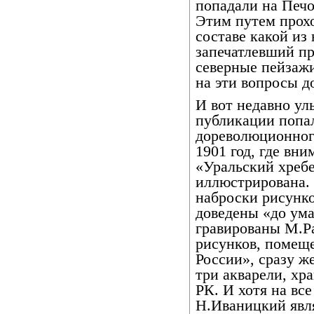
попадали на Печо
Этим путем прох
составе какой из
запечатлевший п
северные пейзажи
на эти вопросы д
И вот недавно ул
публикации попал
дореволюционног
1901 год, где вн
«Уральский хребе
иллюстрирована. 
наброски рисунк
доведены «до ум
гравированы М.Р
рисунков, помещ
России», сразу ж
три акварели, хр
РК. И хотя на все
Н.Иваницкий явля