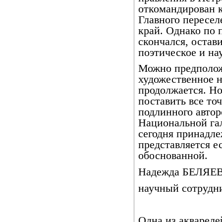
откомандирован 
Главного пересел
край. Однако по 
скончался, остав
поэтическое и на
Можно предполож
художественное н
продолжается. Но
поставить все точ
подлинного автор
Национальной гал
сегодня принадл
представляется е
обоснованной.
Надежда БЕЛЯЕ
научный сотрудн
Одна из аквареле