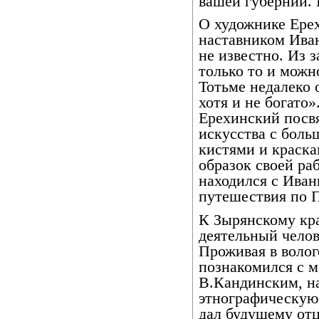
вашей губернии.
О художнике Ере
наставником Иван
не известно. Из 
только то и можн
Тотьме недалеко 
хотя и не богато
Ерехинский посв
искусства с боль
кистями и краска
образок своей ра
находился с Иван
путешествия по П
К Зырянскому кр
деятельный челов
Проживая в волог
познакомился с 
В.Кандинским, н
этнографическую
дал будущему от