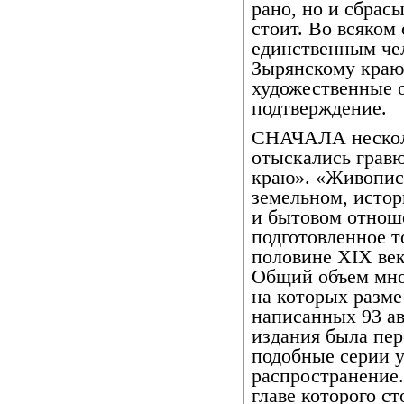
рано, но и сбрасы
стоит. Во всяком 
единственным чел
Зырянскому краю 
художественные 
подтверждение.
СНАЧАЛА несколь
отыскались грав
краю». «Живописн
земельном, исто
и бытовом отноше
подготовленное 
половине XIX века
Общий объем мно
на которых разме
написанных 93 ав
издания была пер
подобные серии 
распространение.
главе которого с