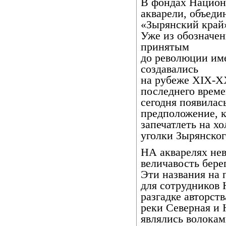
В фондах Национ
акварели, объед
«Зырянский край
Уже из обозначе
принятым
до революции име
создавались
на рубеже XIX-XX
последнего време
сегодня появилас
предположение, к
запечатлеть на х
уголки Зырянског
НА акварелях не
величавость бере
Эти названия на 
для сотрудников
разгадке авторств
реки Северная и
являлись волокам