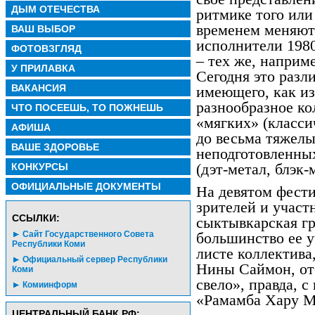
ДЫМ ОТЕЧЕСТВА
ритмике того или
временем меняютс
ВАШ ВЫБОР
исполнители 1980
ФОТОВЗГЛЯД
– тех же, наприме
У ПРИЛАВКА
Сегодня это разл
ВАКАНСИЯ
имеющего, как из
разнообразное ко
ЧТО ПОСЕЕШЬ, ТО ПОЖНЕШЬ
«мягких» (класси
АФИША
до весьма тяжелы
ВАШЕ ЗДОРОВЬЕ
неподготовленны
(дэт-метал, блэк-
КОНКУРСЫ
ОФИЦИАЛЬНЫЕ ДОКУМЕНТЫ
На девятом фест
зрителей и участ
CСЫЛКИ:
сыктывкарская г
Сайт Государственного Совета
большинство ее у
Республики Коми
листе коллектив
Официальный сервер Республики
Нины Саймон, от
Коми
свело», правда, с
Комиинформ
«Рамамба Хару М
ЦЕНТРАЛЬНЫЙ БАНК РФ: