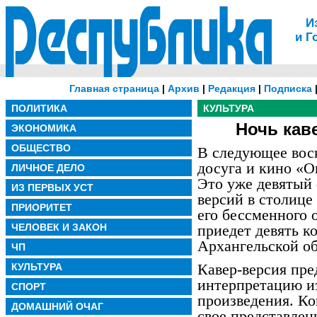
И
и Г
Главная страница
|
Архив
|
Редакция
|
Подписка
ПОЛИТИКА
КУЛЬТУРА
Ночь кав
ЭКОНОМИКА
ОБЩЕСТВО
В следующее вос
досуга и кино «О
ЛИЧНОЕ ДЕЛО
Это уже девятый 
ИЗ ПЕРВЫХ УСТ
версий в столице
ПРИОРИТЕТ
его бессменного 
ЧЕЛОВЕК И ЗАКОН
приедет девять к
Архангельской об
ЧП
Кавер-версия пре
КУЛЬТУРА
интерпретацию и
СПОРТ
произведения. Ко
ДОМАШНИЙ ОЧАГ
свое представлен