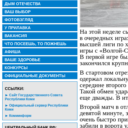
ДЫМ ОТЕЧЕСТВА
ВАШ ВЫБОР
ФОТОВЗГЛЯД
У ПРИЛАВКА
На этой неделе 
ВАКАНСИЯ
в очередных игра
высшей лиги по х
ЧТО ПОСЕЕШЬ, ТО ПОЖНЕШЬ
игры с «Волгой
АФИША
В первой игре бы
ВАШЕ ЗДОРОВЬЕ
закончился крупн
КОНКУРСЫ
В стартовом отре
ОФИЦИАЛЬНЫЕ ДОКУМЕНТЫ
одержал локальну
середине второго
CСЫЛКИ:
Такой обмен удар
Сайт Государственного Совета
еще дважды. В ит
Республики Коми
Официальный сервер Республики
Второй матч в отл
Коми
девятой минуте, з
Комиинформ
очень быстро при
забили в ворота 
ЦЕНТРАЛЬНЫЙ БАНК РФ: