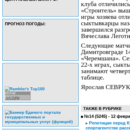
клуба отличились
«Строитель» выше
игры хозяева отл
сыктывкарцы наз
ПРОГНОЗ ПОГОДЫ:
завершился разг
Вячеслава Леготи
Следующие матчи
Димитровграде 14
«Черемшана». Се
22-х играх, сыкт
занимают четверт
таблице.
Ярослав СЕВРУ
ТАКЖЕ В РУБРИКЕ
№14 (5245) - 12 февр
Репетиция перед К
спортагентстве расс