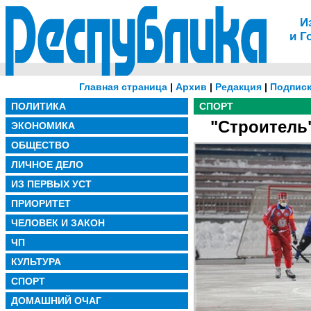
И
и Г
Главная страница
|
Архив
|
Редакция
|
Подписк
ПОЛИТИКА
СПОРТ
"Строитель"
ЭКОНОМИКА
ОБЩЕСТВО
ЛИЧНОЕ ДЕЛО
ИЗ ПЕРВЫХ УСТ
ПРИОРИТЕТ
ЧЕЛОВЕК И ЗАКОН
ЧП
КУЛЬТУРА
СПОРТ
ДОМАШНИЙ ОЧАГ