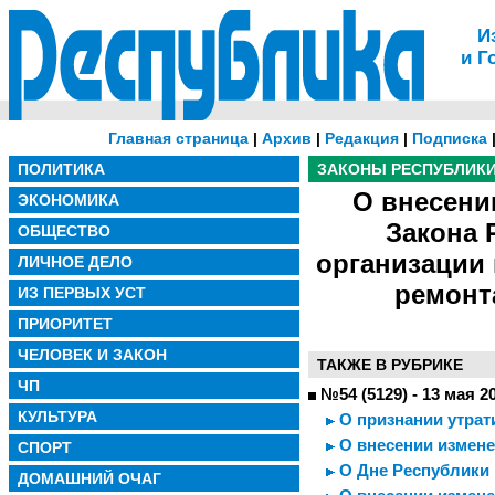
И
и Г
Главная страница
|
Архив
|
Редакция
|
Подписка
ПОЛИТИКА
ЗАКОНЫ РЕСПУБЛИК
О внесени
ЭКОНОМИКА
Закона 
ОБЩЕСТВО
организации
ЛИЧНОЕ ДЕЛО
ремонт
ИЗ ПЕРВЫХ УСТ
ПРИОРИТЕТ
ЧЕЛОВЕК И ЗАКОН
ТАКЖЕ В РУБРИКЕ
ЧП
№54 (5129) - 13 мая 2
КУЛЬТУРА
О признании утрат
О внесении изменен
СПОРТ
О Дне Республики
ДОМАШНИЙ ОЧАГ