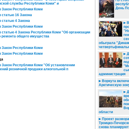
/ В сто
нской службы Республики Коми" и
респуб
День П
в Закон Республики Коми
 статью 16 Закона
 статью 4 Закона
В
в Закон Республики Коми
про
"Н
 статью 4 Закона Республики Коми "Об организации
ге
о ремонта общего имущества
се
обыграла "Динам
четвертьфинальн
в Закон Республики Коми
в Закон Республики Коми
Д
со
да
по
в Закон Республики Коми "Об установлении
"М
ений розничной продажи алкогольной п
сы
администрация
Воркута включе
Арктическую зон
Д
вр
об
по
Во
области
Проект размора
Троицко-Печорск
снова планируют