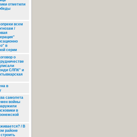
лице
лики отметили
обеды
опреки всем
гнозам /
овая
нерация"
нсационно
о" в
ой серии
оговор о
трудничестве
дписали
онди СЛПК" и
ктывкарская
на в
у
ва самолета
емен войны
наружили
исковики в
ронежской
живается? / В
ом районе
 строить