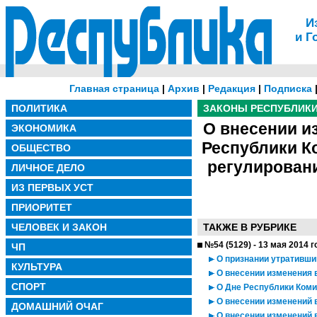
И
и Г
Главная страница
|
Архив
|
Редакция
|
Подписка
ПОЛИТИКА
ЗАКОНЫ РЕСПУБЛИК
О внесении и
ЭКОНОМИКА
Республики К
ОБЩЕСТВО
регулировани
ЛИЧНОЕ ДЕЛО
ИЗ ПЕРВЫХ УСТ
ПРИОРИТЕТ
ЧЕЛОВЕК И ЗАКОН
ТАКЖЕ В РУБРИКЕ
№54 (5129) - 13 мая 2014 г
ЧП
О признании утративши
КУЛЬТУРА
О внесении изменения в
СПОРТ
О Дне Республики Коми
О внесении изменений 
ДОМАШНИЙ ОЧАГ
О внесении изменений 