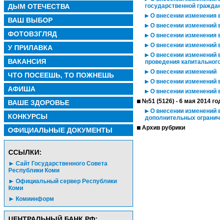
ДЫМ ОТЕЧЕСТВА
государственной гражда
О внесении изменения 
ВАШ ВЫБОР
О внесении изменений в
ФОТОВЗГЛЯД
О внесении изменения в
О внесении изменений 
У ПРИЛАВКА
О внесении изменений в
ВАКАНСИЯ
проведения капитальног
О внесении изменений
ЧТО ПОСЕЕШЬ, ТО ПОЖНЕШЬ
О внесении изменений 
АФИША
О внесении изменений 
№51 (5126) - 6 мая 2014 го
ВАШЕ ЗДОРОВЬЕ
О внесении изменений 
КОНКУРСЫ
дополнительных огранич
Архив рубрики
ОФИЦИАЛЬНЫЕ ДОКУМЕНТЫ
CСЫЛКИ:
Сайт Государственного Совета
Республики Коми
Официальный сервер Республики
Коми
Комиинформ
ЦЕНТРАЛЬНЫЙ БАНК РФ: