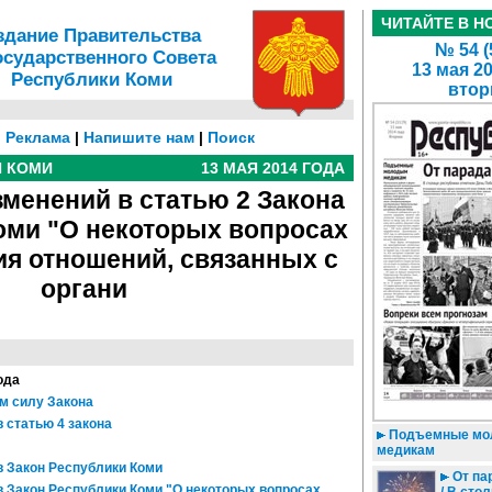
ЧИТАЙТЕ В Н
здание Правительства
№ 54 (
осударственного Совета
13 мая 2
Республики Коми
втор
|
Реклама
|
Напишите нам
|
Поиск
И КОМИ
13 МАЯ 2014 ГОДА
зменений в статью 2 Закона
оми "О некоторых вопросах
я отношений, связанных с
органи
ода
м силу Закона
 статью 4 закона
Подъемные мо
медикам
в Закон Республики Коми
От па
в Закон Республики Коми "О некоторых вопросах