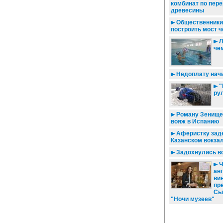
комбинат по пер
древесины
Общественники
построить мост ч
Л
че
Недоплату начи
"
ру
Роману Зенище
вояж в Испанию
Аферистку зад
Казанском вокза
Задохнулись во
Ч
ан
ви
пр
Сы
"Ночи музеев"