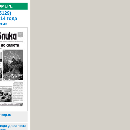
ОМЕРЕ
5129)
014 года
ник
лодым
рада до салюта