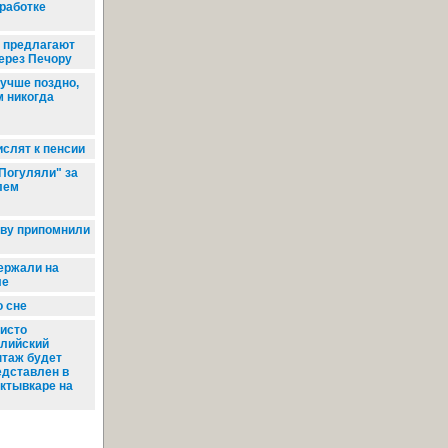
еработке
 предлагают
ерез Печору
учше поздно,
м никогда
слят к пенсии
Погуляли" за
лем
ву припомнили
ержали на
ле
 сне
исто
глийский
нтаж будет
едставлен в
ктывкаре на