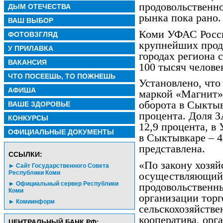
продовольственн
ДЫМ ОТЕЧЕСТВА
рынка пока рано.
ВАШ ВЫБОР
Коми УФАС Росси
ФОТОВЗГЛЯД
крупнейших прод
У ПРИЛАВКА
городах региона 
ВАКАНСИЯ
100 тысяч челове
ЧТО ПОСЕЕШЬ, ТО ПОЖНЕШЬ
Установлено, что
АФИША
маркой «Магнит»
оборота в Сыктывк
ВАШЕ ЗДОРОВЬЕ
процента. Доля 
КОНКУРСЫ
12,9 процента, в
ОФИЦИАЛЬНЫЕ ДОКУМЕНТЫ
в Сыктывкаре – 4
представлена.
CСЫЛКИ:
«По закону хозяй
Сайт Государственного Совета
Республики Коми
осуществляющий
Официальный сервер Республики
продовольственн
Коми
организации торг
Комиинформ
сельскохозяйстве
кооператива, орг
ЦЕНТРАЛЬНЫЙ БАНК РФ: