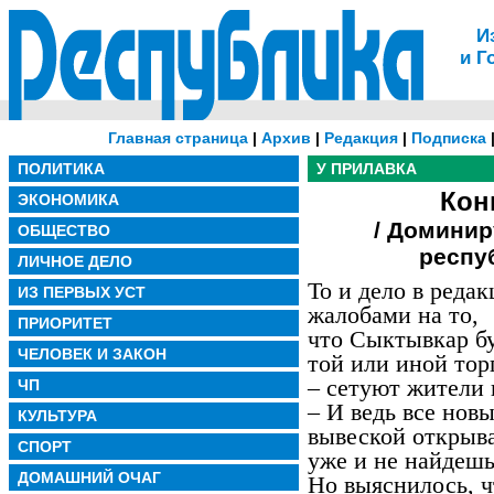
И
и Г
Главная страница
|
Архив
|
Редакция
|
Подписка
ПОЛИТИКА
У ПРИЛАВКА
Кон
ЭКОНОМИКА
/ Доминир
ОБЩЕСТВО
респу
ЛИЧНОЕ ДЕЛО
То и дело в реда
ИЗ ПЕРВЫХ УСТ
жалобами на то,
ПРИОРИТЕТ
что Сыктывкар б
ЧЕЛОВЕК И ЗАКОН
той или иной тор
– сетуют жители 
ЧП
– И ведь все нов
КУЛЬТУРА
вывеской открыва
СПОРТ
уже и не найдешь
ДОМАШНИЙ ОЧАГ
Но выяснилось, ч