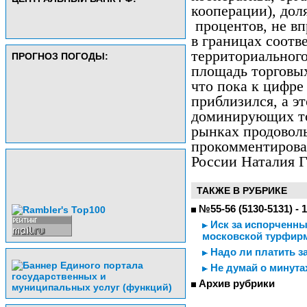
кооперации), дол
процентов, не вп
в границах соотв
территориальног
ПРОГНОЗ ПОГОДЫ:
площадь торговых
что пока к цифре
приблизился, а эт
доминирующих то
рынках продоволь
прокомментирова
России Наталия Г
ТАКЖЕ В РУБРИКЕ
№55-56 (5130-5131) - 
Иск за испорченны
московской турфир
Надо ли платить з
Не думай о минут
Архив рубрики