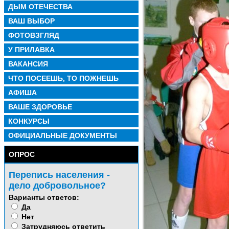
ДЫМ ОТЕЧЕСТВА
ВАШ ВЫБОР
ФОТОВЗГЛЯД
У ПРИЛАВКА
ВАКАНСИЯ
ЧТО ПОСЕЕШЬ, ТО ПОЖНЕШЬ
АФИША
ВАШЕ ЗДОРОВЬЕ
КОНКУРСЫ
ОФИЦИАЛЬНЫЕ ДОКУМЕНТЫ
ОПРОС
Перепись населения -
дело добровольное?
Варианты ответов:
Да
Нет
Затрудняюсь ответить