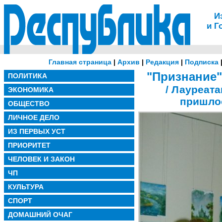
И
и Г
Главная страница
|
Архив
|
Редакция
|
Подписка
"Признание
ПОЛИТИКА
/ Лауреат
ЭКОНОМИКА
пришло
ОБЩЕСТВО
ЛИЧНОЕ ДЕЛО
ИЗ ПЕРВЫХ УСТ
ПРИОРИТЕТ
ЧЕЛОВЕК И ЗАКОН
ЧП
КУЛЬТУРА
СПОРТ
ДОМАШНИЙ ОЧАГ