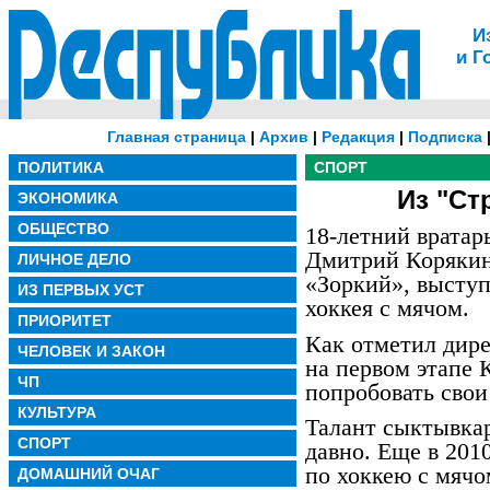
И
и Г
Главная страница
|
Архив
|
Редакция
|
Подписка
ПОЛИТИКА
СПОРТ
Из "Ст
ЭКОНОМИКА
ОБЩЕСТВО
18-летний вратар
Дмитрий Корякин
ЛИЧНОЕ ДЕЛО
«Зоркий», высту
ИЗ ПЕРВЫХ УСТ
хоккея с мячом.
ПРИОРИТЕТ
Как отметил дире
ЧЕЛОВЕК И ЗАКОН
на первом этапе 
ЧП
попробовать свои
КУЛЬТУРА
Талант сыктывкар
СПОРТ
давно. Еще в 201
по хоккею с мяч
ДОМАШНИЙ ОЧАГ