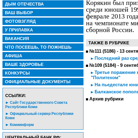
Корякин был при
ДЫМ ОТЕЧЕСТВА
среди юношей 199
ВАШ ВЫБОР
феврале 2013 год
ФОТОВЗГЛЯД
на чемпионате ми
сборной России.
У ПРИЛАВКА
ВАКАНСИЯ
ТАКЖЕ В РУБРИКЕ
ЧТО ПОСЕЕШЬ, ТО ПОЖНЕШЬ
№111 (5186) - 13 сент
АФИША
Последний раз ср
ВАШЕ ЗДОРОВЬЕ
№109 (5184) - 9 сентя
Третье поражение к
КОНКУРСЫ
"Политехом"
ОФИЦИАЛЬНЫЕ ДОКУМЕНТЫ
На пьедестале юни
Балканское попол
CСЫЛКИ:
Архив рубрики
Сайт Государственного Совета
Республики Коми
Официальный сервер Республики
Коми
Комиинформ
ЦЕНТРАЛЬНЫЙ БАНК РФ: