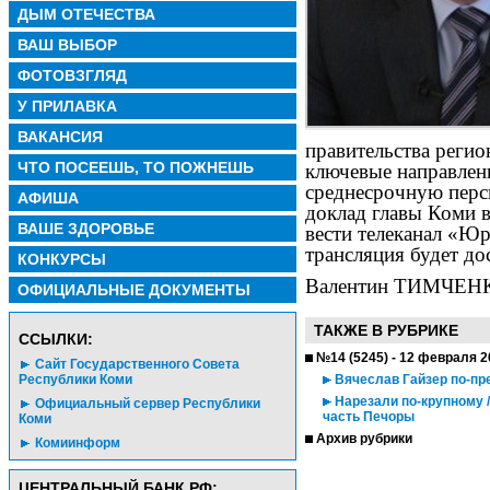
ДЫМ ОТЕЧЕСТВА
ВАШ ВЫБОР
ФОТОВЗГЛЯД
У ПРИЛАВКА
ВАКАНСИЯ
правительства регио
ЧТО ПОСЕЕШЬ, ТО ПОЖНЕШЬ
ключевые направлени
среднесрочную перс
АФИША
доклад главы Коми 
ВАШЕ ЗДОРОВЬЕ
вести телеканал «Юр
трансляция будет до
КОНКУРСЫ
Валентин ТИМЧЕН
ОФИЦИАЛЬНЫЕ ДОКУМЕНТЫ
ТАКЖЕ В РУБРИКЕ
CСЫЛКИ:
№14 (5245) - 12 февраля 2
Сайт Государственного Совета
Республики Коми
Вячеслав Гайзер по-пр
Нарезали по-крупному /
Официальный сервер Республики
часть Печоры
Коми
Архив рубрики
Комиинформ
ЦЕНТРАЛЬНЫЙ БАНК РФ: