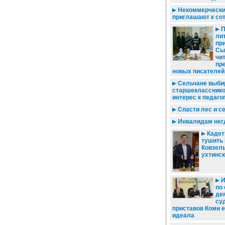
Некоммерчески
приглашают к со
П
ли
пр
Сы
чи
пр
новых писателей
Сельчане выбир
старшекласснико
интерес к педаго
Спасти лес и с
Инвалидам негд
Кадет
тушить 
Ковзель
ухтинс
И
по
де
су
приставов Коми 
идеала