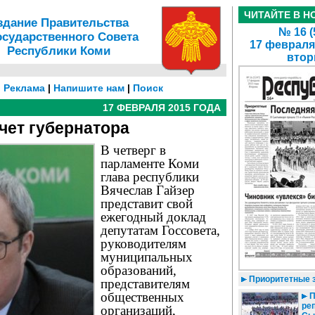
ЧИТАЙТЕ В Н
здание Правительства
№ 16 (
осударственного Совета
17 февраля
Республики Коми
втор
|
Реклама
|
Напишите нам
|
Поиск
17 ФЕВРАЛЯ 2015 ГОДА
чет губернатора
В четверг в
парламенте Коми
глава республики
Вячеслав Гайзер
представит свой
ежегодный доклад
депутатам Госсовета,
руководителям
муниципальных
образований,
Приоритетные 
представителям
общественных
П
реп
организаций,