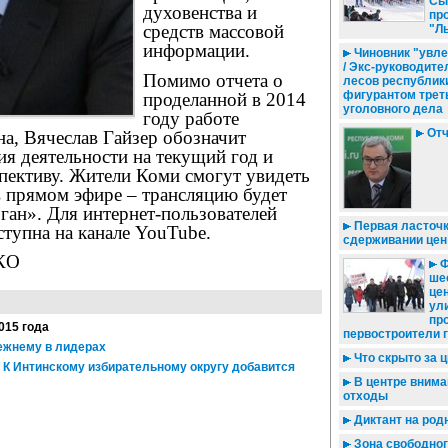
Сы
духовенства и
пр
средств массовой
"Л
информации.
Чиновник "увле
/ Экс-руководите
Помимо отчета о
лесов республик
фигурантом трет
проделанной в 2014
уголовного дела
году работе
Отч
на, Вячеслав Гайзер обозначит
я деятельности на текущий год и
пективу. Жители Коми смогут увидеть
в прямом эфире – трансляцию будет
ган». Для интернет-пользователей
Первая ласточк
ступна на канале YouTube.
сдерживании цен
КО
Ф
шес
це
ул
пр
015 года
первостроители 
ежнему в лидерах
Что скрыто за 
 К Интинскому избирательному округу добавится
В центре внима
отходы
Диктант на род
Зона свободног