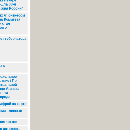
ктывкаре
ошла 33-я
ыжня России"
кся" бизнесом
ль Комитета
и стал
ьего
ет губернатора
а в
акельное
твие / По
нтральной
ице Усинска
ошли
города
цифрой на карте
ния - лесные
ном языке
о интернета