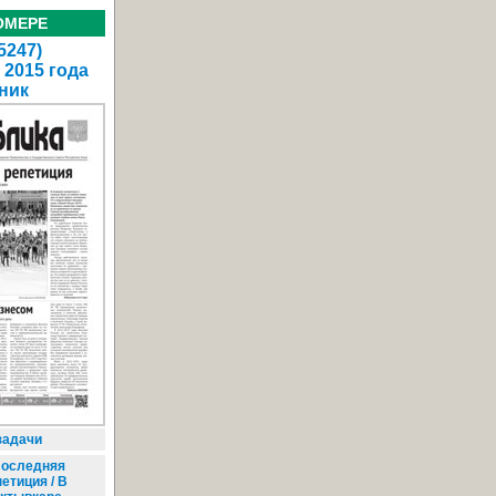
ОМЕРЕ
5247)
 2015 года
ник
задачи
оследняя
етиция / В