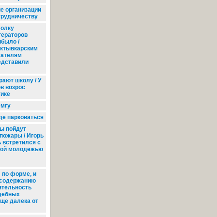
е организации
трудничеству
олку
тераторов
ибыло /
ктывкарским
тателям
едставили
ают школу / У
в возрос
гике
емгу
е парковаться
ы пойдут
пожары / Игорь
 встретился с
кой молодежью
 по форме, и
 содержанию
ятельность
дебных
еще далека от