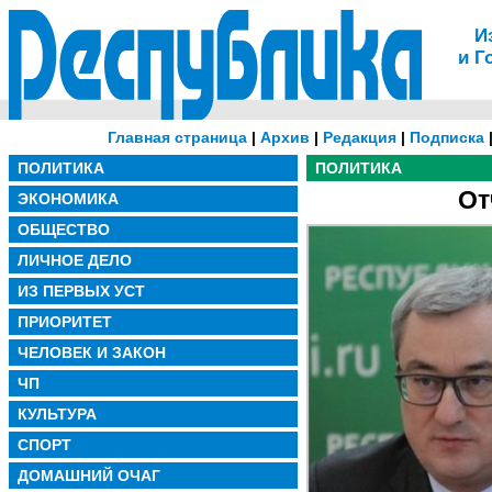
И
и Г
Главная страница
|
Архив
|
Редакция
|
Подписка
ПОЛИТИКА
ПОЛИТИКА
От
ЭКОНОМИКА
ОБЩЕСТВО
ЛИЧНОЕ ДЕЛО
ИЗ ПЕРВЫХ УСТ
ПРИОРИТЕТ
ЧЕЛОВЕК И ЗАКОН
ЧП
КУЛЬТУРА
СПОРТ
ДОМАШНИЙ ОЧАГ