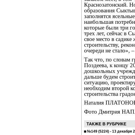
Краснозатонский. Но
образования Сыктыв
заполнятся ясельные
наибольшая потребно
которые были три г
трех лет, сейчас в 
свое место в садике 
строительству, рек
очереди не стало», 
Так что, по словам 
Поздеева, к концу 2
дошкольных учрежде
дальше будем строи
ситуацию, проектиру
необходим второй к
строительства градо
Наталия ПЛАТОНО
Фото Дмитрия НА
ТАКЖЕ В РУБРИКЕ
№149 (5224) - 13 декабря 