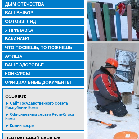
ДЫМ ОТЕЧЕСТВА
ВАШ ВЫБОР
ФОТОВЗГЛЯД
У ПРИЛАВКА
ВАКАНСИЯ
ЧТО ПОСЕЕШЬ, ТО ПОЖНЕШЬ
АФИША
ВАШЕ ЗДОРОВЬЕ
КОНКУРСЫ
ОФИЦИАЛЬНЫЕ ДОКУМЕНТЫ
CСЫЛКИ:
Сайт Государственного Совета
Республики Коми
Официальный сервер Республики
Коми
Комиинформ
ЦЕНТРАЛЬНЫЙ БАНК РФ: