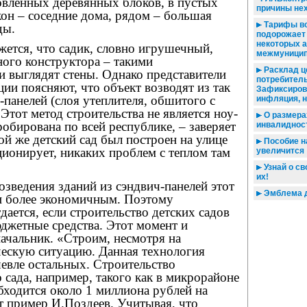
овленных деревянных блоков, в пустых
причины нех
он – соседние дома, рядом – большая
Тарифы во
ды.
подорожает 
некоторых 
жется, что садик, словно игрушечный,
межмуницип
ного конструктора – такими
Расклад ц
 выглядят стены. Однако представители
потребитель
ии поясняют, что объект возводят из так
Зафиксиров
панелей (слоя утеплителя, обшитого с
инфляция, 
Этот метод строительства не является ноу-
О размера
робирована по всей республике, – заверяет
инвалиднос
ой же детский сад был построен на улице
Пособие н
ионирует, никаких проблем с теплом там
увеличится
Узнай о св
их!
зведения зданий из сэндвич-панелей этот
Эмблема д
 и более экономичным. Поэтому
дается, если строительство детских садов
юджетные средства. Этот момент и
ачальник. «Строим, несмотря на
ескую ситуацию. Данная технология
евле остальных. Строительство
 сада, например, такого как в микрорайоне
бходится около 1 миллиона рублей на
т пример И.Поздеев. Учитывая, что