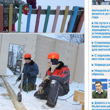
малышей в 
решится до
года
На пути к 
Коми предла
наращивать
углеводород
новую экон
Сокровища
библиотеки
для жителе
С парламе
местном са
Универсал
Ношульску
образец
Дорога к х
Вымском ра
возрождени