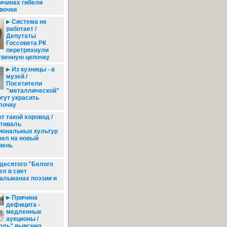
ичинах гибели
вочки
Система не
работает /
Депутаты
Госсовета РК
перетряхнули
венную цепочку
Из кузницы - в
музей /
Посетители
"металлической"
гут украсить
лочку
т такой хоровод /
тиваль
иональных культур
ел на новый
вень
десятого "Белого
ел в свет
альманах поэзии и
Причина
дефицита -
медленные
аукционы /
оль" выяснил