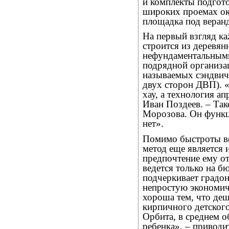
и комплекты подгот
широких проемах ок
площадка под веран
На первый взгляд ка
строится из деревян
нефундаментальными
подрядной организац
называемых сэндвич-
двух сторон ДВП). «
хау, а технология ап
Иван Поздеев. – Так
Морозова. Он функц
нет».
Помимо быстроты во
метод еще является
предпочтение ему от
ведется только на б
подчеркивает градон
непростую экономич
хороша тем, что деш
кирпичного детского
Орбита, в среднем о
ребенка», – приводи