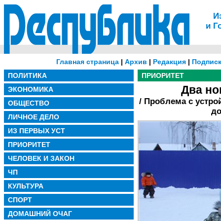
И
и Г
Главная страница
|
Архив
|
Редакция
|
Подписк
ПОЛИТИКА
ПРИОРИТЕТ
Два но
ЭКОНОМИКА
/ Проблема с устр
ОБЩЕСТВО
до
ЛИЧНОЕ ДЕЛО
ИЗ ПЕРВЫХ УСТ
ПРИОРИТЕТ
ЧЕЛОВЕК И ЗАКОН
ЧП
КУЛЬТУРА
СПОРТ
ДОМАШНИЙ ОЧАГ