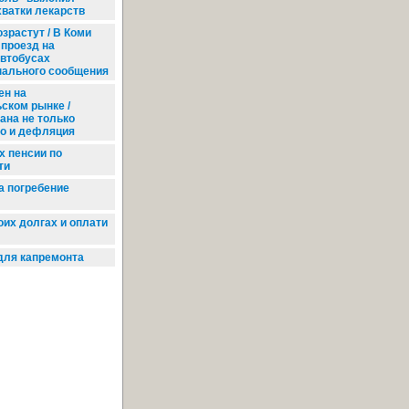
ватки лекарств
зрастут / В Коми
проезд на
автобусах
ального сообщения
ен на
ском рынке /
ана не только
но и дефляция
х пенсии по
ти
а погребение
оих долгах и оплати
ля капремонта