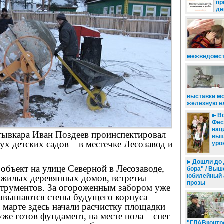
пр
де
межведомст
выставки мо
железную е
Во
Фес
нац
тывкара Иван Поздеев проинспектировал
выш
ух детских садов – в местечке Лесозавод и
уро
Дошли до 
бъект на улице Северной в Лесозаводе,
бора" / Выш
юбилейный 
 жилых деревянных домов, встретил
прозы
струментов. За огороженным забором уже
звышаются стены будущего корпуса
В марте здесь начали расчистку площадки
уже готов фундамент, на месте пола – снег
"ГЛАВконтр