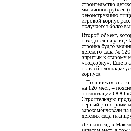
строительство детско
миллионов рублей (п
реконструкцию пищеб
игровой корпус расс
получается более в
Второй объект, кото
находится на улице 
стройка будто вкли
детского сада № 120
впритык к старому к
«подсобку». Еще в а
по всей площадке у
корпуса.
– По проекту это точ
на 120 мест, – пояс
организации ООО «
Строительную проду
первый раз строим и
зарекомендовали на 
детских сада планиру
Детский сад в Макса
запасом мест, в том 