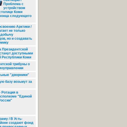
сентябрю /
Проблема с
устройством
столице Коми
 конца следующего
освоению Арктики /
гает не только
 добычу
ов, но и создавать
омику
 Президентской
 станут доступными
й Республики Коми
нтской трибуны о
моуправлении
ьные "дворники"
ю базу возьмут за
Ротация в
исполкоме "Единой
России"
раму / В Усть-
йоне создают фонд
я православных