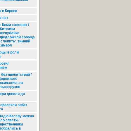
 в Кирове
а нет
Коми снеговик /
Жителям
республики
предложили сообща
"слепить" зимний
символ
цы в роли
в
розил
нием
 без препятствий /
Дорожного
аживались на
ольшегрузов
ери довели до
 пресекли побег
го
адю Касеву можно
ло спасти /
щественники
зобрались в