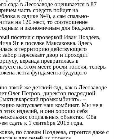
го сада в Лесозаводе оценивается в 87
ричем часть средств пойдет на
лока в садике №4), а сам спально-
читан на 120 мест, то соотношение
ыгодным и экономичным для бюджета.
рый посетил с проверкой Иван Поздеев,
Мича Яг в поселке Максаковка. Здесь
нилась в территорию действующего
: забор пересекает двор и проходит
орпусу, веранда превратилась в
вгусте на этом месте росли тополя, теперь
ложена лента фундамента будущего
но такой же детский сад, как в Лесозаводе
няет Олег Петров, директор подрядной
Сыктывкарский промкомбинат». –
кцию выпускает наш комбинат. Мы не в
з этих изделий, и они хорошо себя
нескольких социальных объектах. Оба
ем сдать к 1 сентября 2015 года.
ковке, по словам Поздеева, строится даже с
числе и для семей из поселка