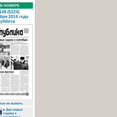
 В НОМЕРЕ
49 (5224)
бря 2014 года
суббота
ных не выжить
Два новых
садика к