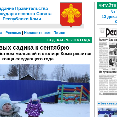
ЧИТАЙТЕ
здание Правительства
№ 1
осударственного Совета
13 дека
Республики Коми
а
|
Реклама
|
Напишите нам
|
Поиск
13 ДЕКАБРЯ 2014 ГОДА
вых садика к сентябрю
ойством малышей в столице Коми решится
 конца следующего года
Без север