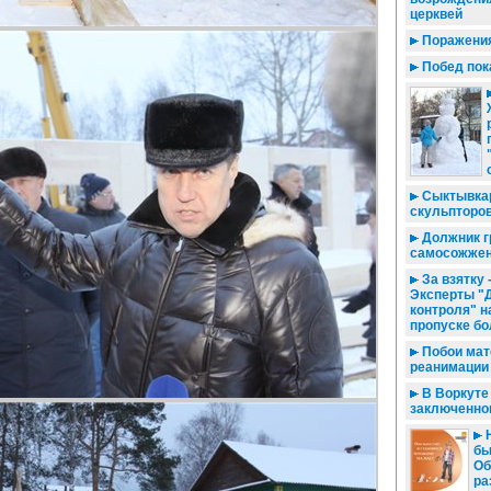
церквей
Поражения
Побед пок
Сыктывкар
скульпторо
Должник г
самосожже
За взятку -
Эксперты "
контроля" н
пропуске б
Побои мат
реанимации
В Воркуте
заключенно
Н
бы
Об
ра