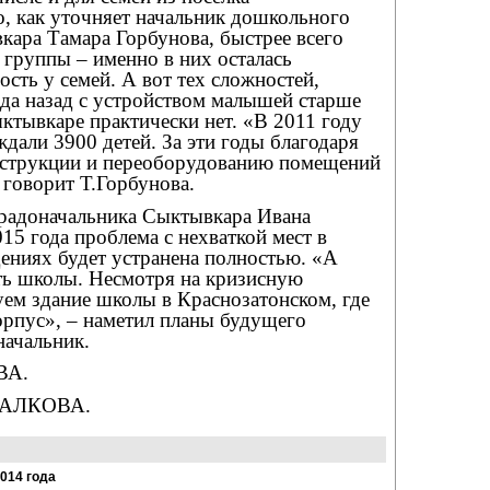
, как уточняет начальник дошкольного
кара Тамара Горбунова, быстрее всего
 группы – именно в них осталась
сть у семей. А вот тех сложностей,
ода назад с устройством малышей старше
Сыктывкаре практически нет. «В 2011 году
ждали 3900 детей. За эти годы благодаря
онструкции и переоборудованию помещений
– говорит Т.Горбунова.
градоначальника Сыктывкара Ивана
015 года проблема с нехваткой мест в
ниях будет устранена полностью. «А
ть школы. Несмотря на кризисную
ем здание школы в Краснозатонском, где
орпус», – наметил планы будущего
начальник.
ВА.
ПАЛКОВА.
2014 года