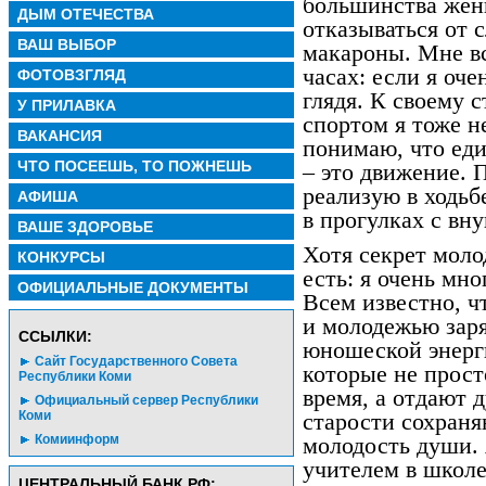
большинства жен
ДЫМ ОТЕЧЕСТВА
отказываться от 
ВАШ ВЫБОР
макароны. Мне вс
часах: если я оче
ФОТОВЗГЛЯД
глядя. К своему с
У ПРИЛАВКА
спортом я тоже н
ВАКАНСИЯ
понимаю, что еди
ЧТО ПОСЕЕШЬ, ТО ПОЖНЕШЬ
– это движение. 
реализую в ходьб
АФИША
в прогулках с вн
ВАШЕ ЗДОРОВЬЕ
Хотя секрет моло
КОНКУРСЫ
есть: я очень мн
ОФИЦИАЛЬНЫЕ ДОКУМЕНТЫ
Всем известно, ч
и молодежью заря
CСЫЛКИ:
юношеской энерг
Сайт Государственного Совета
которые не прост
Республики Коми
время, а отдают 
Официальный сервер Республики
Коми
старости сохран
Комиинформ
молодость души. 
учителем в школе
ЦЕНТРАЛЬНЫЙ БАНК РФ: