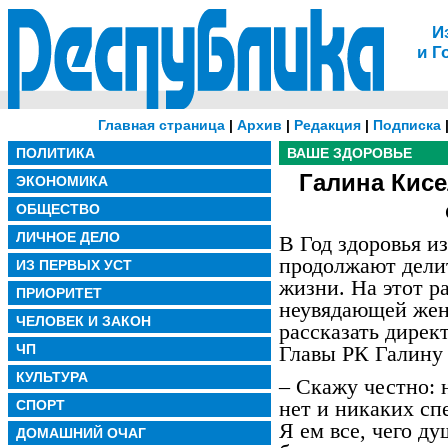
И
и Г
Главная страница
|
Архив
|
Редакция
|
Подписка
ПОЛИТИКА
ВАШЕ ЗДОРОВЬЕ
Галина Кисе
ЭКОНОМИКА
ОБЩЕСТВО
ЛИЧНОЕ ДЕЛО
В Год здоровья и
продолжают делит
ИЗ ПЕРВЫХ УСТ
жизни. На этот ра
ПРИОРИТЕТ
неувядающей жен
ЧЕЛОВЕК И ЗАКОН
рассказать дире
ЧП
Главы РК Галину 
КУЛЬТУРА
– Скажу честно: 
нет и никаких сп
СПОРТ
Я ем все, чего ду
ДОМАШНИЙ ОЧАГ