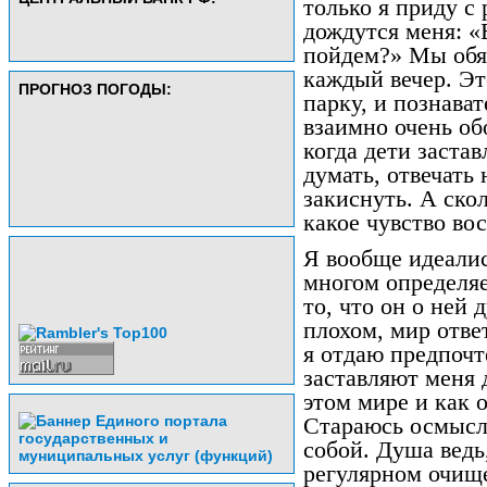
только я приду с
дождутся меня: «
пойдем?» Мы обя
каждый вечер. Эт
ПРОГНОЗ ПОГОДЫ:
парку, и познава
взаимно очень об
когда дети застав
думать, отвечать
закиснуть. А ско
какое чувство во
Я вообще идеалис
многом определяе
то, что он о ней 
плохом, мир отве
я отдаю предпочт
заставляют меня д
этом мире и как 
Стараюсь осмысли
собой. Душа ведь,
регулярном очищ