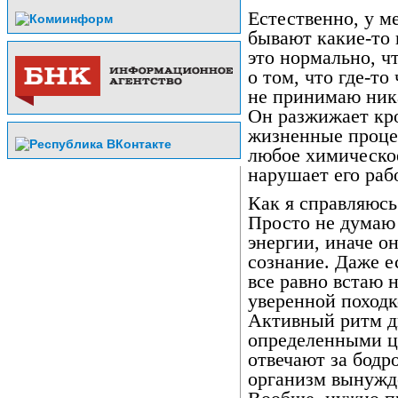
Естественно, у ме
бывают какие-то
это нормально, ч
о том, что где-то
не принимаю ника
Он разжижает кро
жизненные процес
любое химическо
нарушает его раб
Как я справляюс
Просто не думаю 
энергии, иначе о
сознание. Даже ес
все равно встаю 
уверенной походк
Активный ритм д
определенными ц
отвечают за бодр
организм вынужде