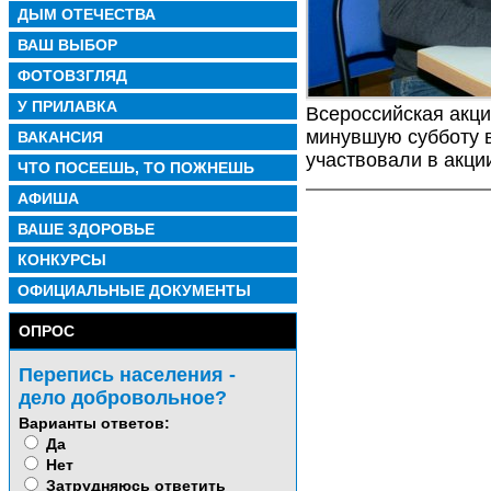
ДЫМ ОТЕЧЕСТВА
ВАШ ВЫБОР
ФОТОВЗГЛЯД
У ПРИЛАВКА
Всероссийская акци
минувшую субботу 
ВАКАНСИЯ
участвовали в акци
ЧТО ПОСЕЕШЬ, ТО ПОЖНЕШЬ
АФИША
ВАШЕ ЗДОРОВЬЕ
КОНКУРСЫ
ОФИЦИАЛЬНЫЕ ДОКУМЕНТЫ
ОПРОС
Перепись населения -
дело добровольное?
Варианты ответов:
Да
Нет
Затрудняюсь ответить