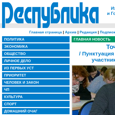
И
и Г
Главная страница
|
Архив
|
Редакция
|
Подписк
ПОЛИТИКА
ГЛАВНАЯ НОВОСТЬ
То
ЭКОНОМИКА
/ Пунктуация
ОБЩЕСТВО
участни
ЛИЧНОЕ ДЕЛО
ИЗ ПЕРВЫХ УСТ
ПРИОРИТЕТ
ЧЕЛОВЕК И ЗАКОН
ЧП
КУЛЬТУРА
СПОРТ
ДОМАШНИЙ ОЧАГ